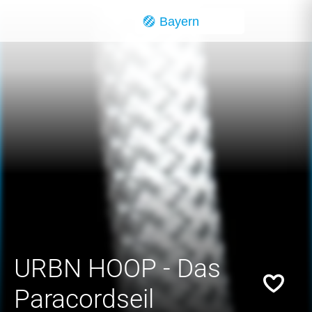
Skip to main content
Bayern
URBN HOOP - Das
Paracordseil