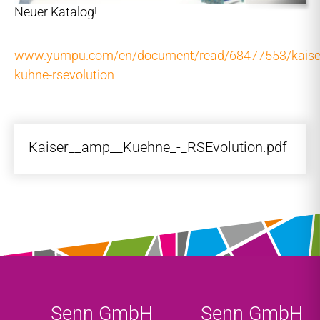
Neuer Katalog!
www.yumpu.com/en/document/read/68477553/kaise
kuhne-rsevolution
Kaiser__amp__Kuehne_-_RSEvolution.pdf
Senn GmbH
Senn GmbH