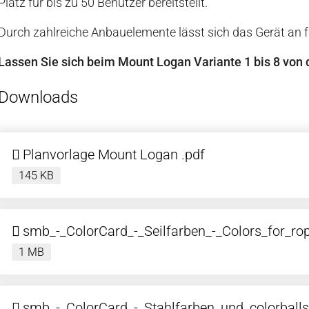
Platz für bis zu 50 Benutzer bereitstellt.
Durch zahlreiche Anbauelemente lässt sich das Gerät an f
Lassen Sie sich beim Mount Logan Variante 1 bis 8 von 
Downloads
Planvorlage Mount Logan .pdf
145 KB
smb_-_ColorCard_-_Seilfarben_-_Colors_for_ro
1 MB
smb_-_ColorCard_-_Stahlfarben_und_colorballs