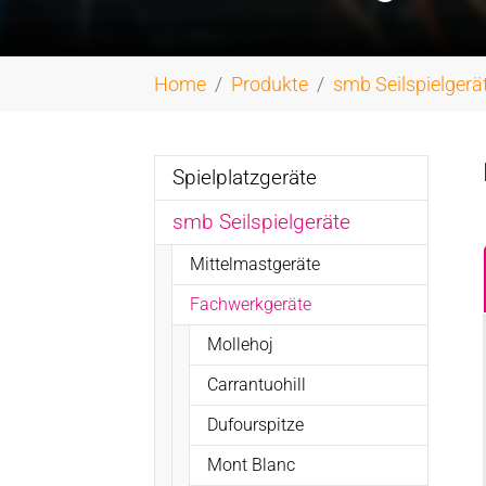
You are here:
Home
Produkte
smb Seilspielgerä
Spielplatzgeräte
smb Seilspielgeräte
Mittelmastgeräte
Fachwerkgeräte
Mollehoj
Carrantuohill
Dufourspitze
Mont Blanc