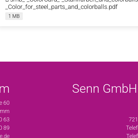
_Color_for_steel_parts_and_colorballs.pdf
1 MB
mm
Senn GmbH 
e 60
amm
0 63
721
0 89
Tele
e.de
Tele