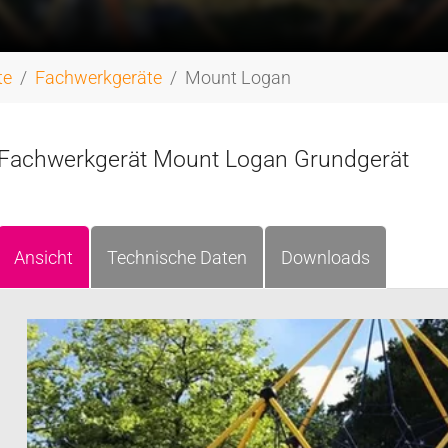
te
Fachwerkgeräte
Mount Logan
Fachwerkgerät Mount Logan Grundgerät
Ansicht
Technische Daten
Downloads