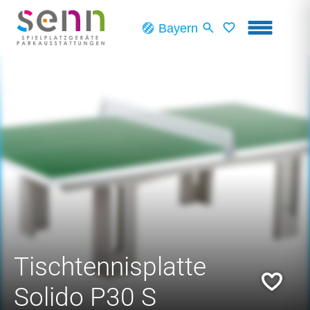
Skip to main content
Bayern
Tischtennisplatte
Solido P30 S