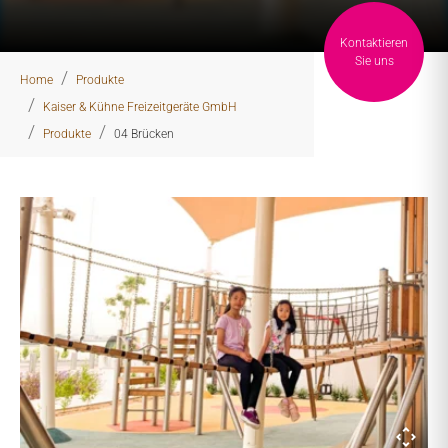
Kontaktieren
You are here:
Sie uns
Home
Produkte
Kaiser & Kühne Freizeitgeräte GmbH
Produkte
04 Brücken