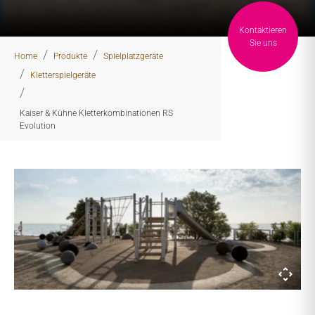
Kontaktieren
You are here:
Sie uns
Home
Produkte
Spielplatzgeräte
Kletterspielgeräte
Kaiser & Kühne Kletterkombinationen RS
Evolution